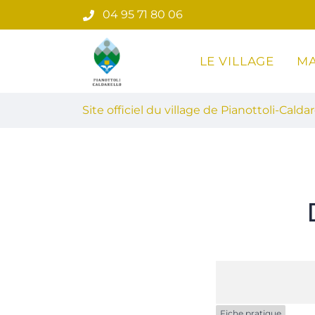
Gestion des traceurs
Aller
04 95 71 80 06
au
contenu
LE VILLAGE
MA
Site officiel du village de Pian
Site officiel du village de Pianottoli-Caldar
Fiche pratique