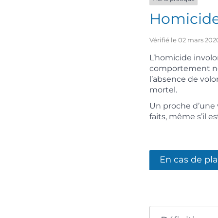
Homicide
Vérifié le 02 mars 202
L’homicide involon
comportement ne 
l’absence de volon
mortel.
Un proche d’une v
faits, même s’il e
En cas de pla