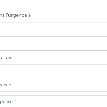
ns l’urgence ?
urues
érence
ponses !