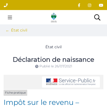
Gestion des traceurs
Aller
au
contenu
Site officiel du village
Rec
État civil
État civil
Déclaration de naissance
Publié le
26/07/2021
Fiche pratique
Impôt sur le revenu –