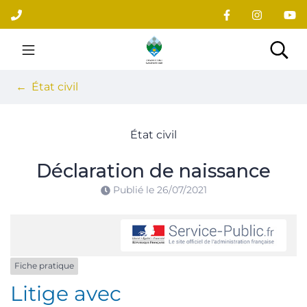
Gestion des traceurs
Aller
au
contenu
Site officiel du village
Rec
État civil
État civil
Déclaration de naissance
Publié le
26/07/2021
Fiche pratique
Litige avec