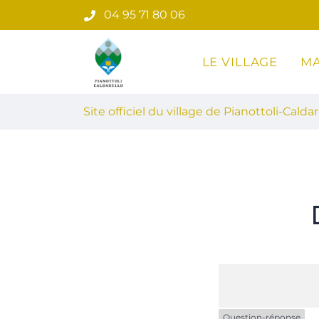
Gestion des traceurs
Aller
04 95 71 80 06
au
contenu
LE VILLAGE
MA
Site officiel du village de Pian
Site officiel du village de Pianottoli-Caldar
Question-réponse