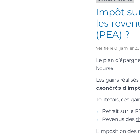
Impôt su
les reven
(PEA) ?
Vérifié le 01 janvier 
Le plan d’épargne
bourse.
Les gains réalisé
exonérés d’impô
Toutefois, ces gai
Retrait sur le 
Revenus des
t
L’imposition des 