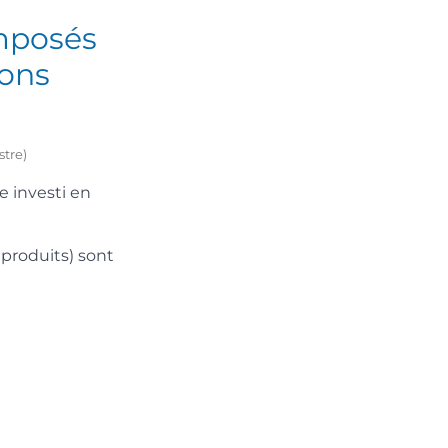
mposés
ions
stre)
e investi en
 produits) sont