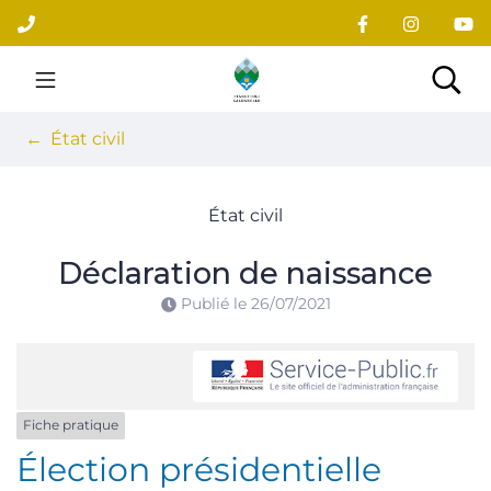
Gestion des traceurs
Aller
au
contenu
Site officiel du village
Rec
État civil
État civil
Déclaration de naissance
Publié le
26/07/2021
Fiche pratique
Élection présidentielle