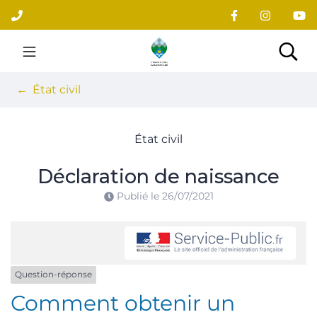
Gestion des traceurs
Aller
au
contenu
Site officiel du village
Rec
État civil
État civil
Déclaration de naissance
Publié le
26/07/2021
Question-réponse
Comment obtenir un