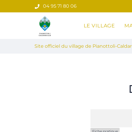
Gestion des traceurs
Aller
04 95 71 80 06
au
contenu
LE VILLAGE
MA
Site officiel du village de Pian
Site officiel du village de Pianottoli-Caldar
Fiche pratique