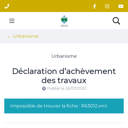
Gestion des traceurs
Aller
au
contenu
Site officiel du village
Rec
Urbanisme
Urbanisme
Déclaration d’achèvement
des travaux
Publié le
26/07/2021
Impossible de trouver la fiche : R63012.xml