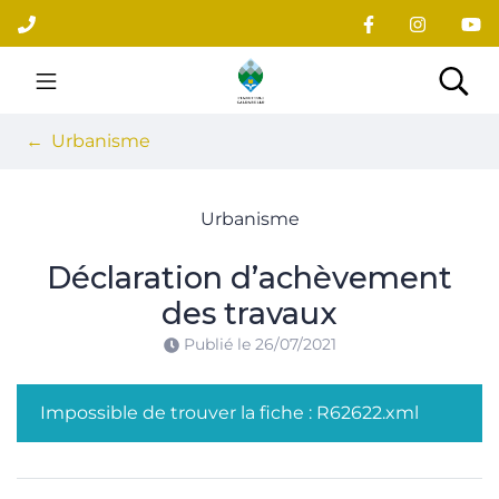
Gestion des traceurs
Aller
au
contenu
Site officiel du village
Rec
Urbanisme
Urbanisme
Déclaration d’achèvement
des travaux
Publié le
26/07/2021
Impossible de trouver la fiche : R62622.xml