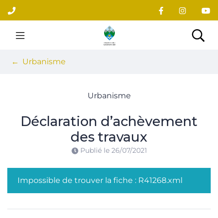
Gestion des traceurs
Aller
au
contenu
Site officiel du village
Rec
Urbanisme
Urbanisme
Déclaration d’achèvement
des travaux
Publié le
26/07/2021
Impossible de trouver la fiche : R41268.xml