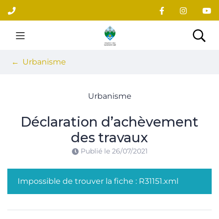
Gestion des traceurs
Aller
au
contenu
Site officiel du village
Rec
Urbanisme
Urbanisme
Déclaration d’achèvement
des travaux
Publié le
26/07/2021
Impossible de trouver la fiche : R31151.xml