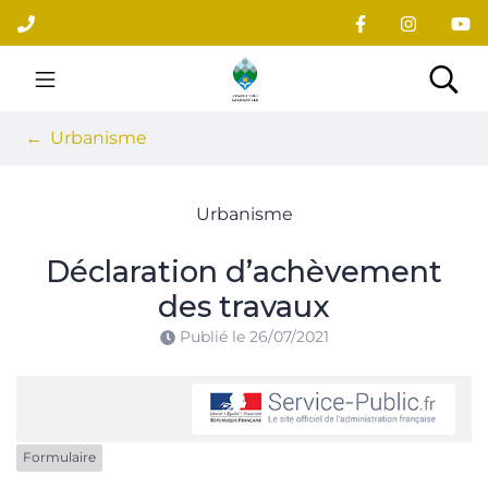
Gestion des traceurs
Aller
au
contenu
Site officiel du village
Rec
Urbanisme
Urbanisme
Déclaration d’achèvement
des travaux
Publié le
26/07/2021
Formulaire