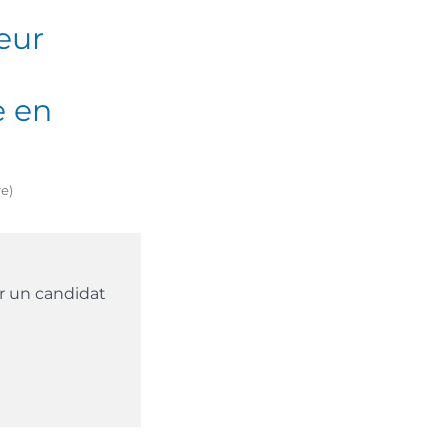
eur
e en
re)
r un candidat