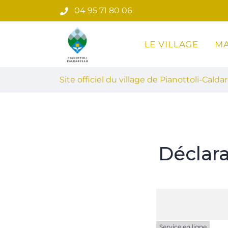
Gestion des traceurs
Aller
04 95 71 80 06
au
contenu
LE VILLAGE
MA
Site officiel du village de Pian
Site officiel du village de Pianottoli-Caldar
Déclar
Service en ligne