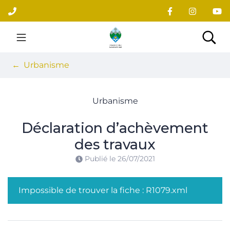
Gestion des traceurs
Aller
au
contenu
Site officiel du village
Rec
Urbanisme
Urbanisme
Déclaration d’achèvement
des travaux
Publié le
26/07/2021
Impossible de trouver la fiche : R1079.xml