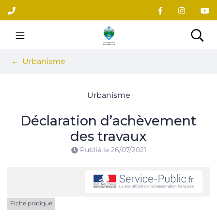
Gestion des traceurs
Aller
au
contenu
Site officiel du village
Rec
Urbanisme
Urbanisme
Déclaration d’achèvement
des travaux
Publié le
26/07/2021
Fiche pratique