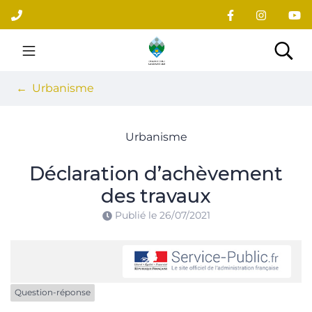
Gestion des traceurs
Aller
au
contenu
Site officiel du village
Rec
Urbanisme
Urbanisme
Déclaration d’achèvement
des travaux
Publié le
26/07/2021
Question-réponse