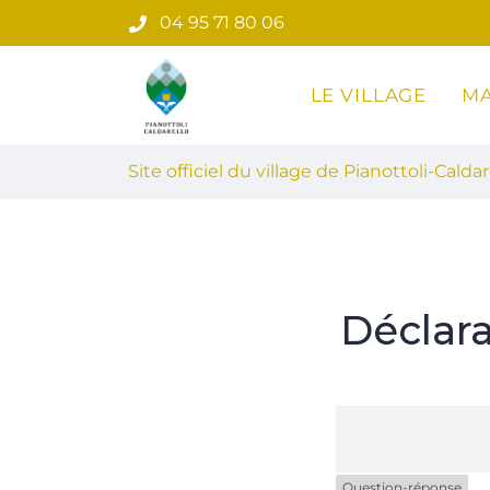
Gestion des traceurs
Aller
04 95 71 80 06
au
contenu
LE VILLAGE
MA
Site officiel du village de Pian
Site officiel du village de Pianottoli-Caldar
Déclar
Question-réponse