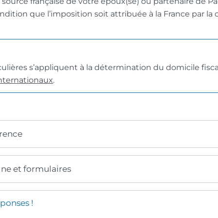
source française de votre époux(se) ou partenaire de Pa
ndition que l’imposition soit attribuée à la France par la
culières s’appliquent à la détermination du domicile fisc
internationaux
.
érence
gne et formulaires
ponses !