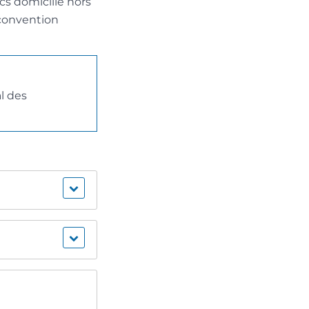
cs domicilié hors
 convention
al des