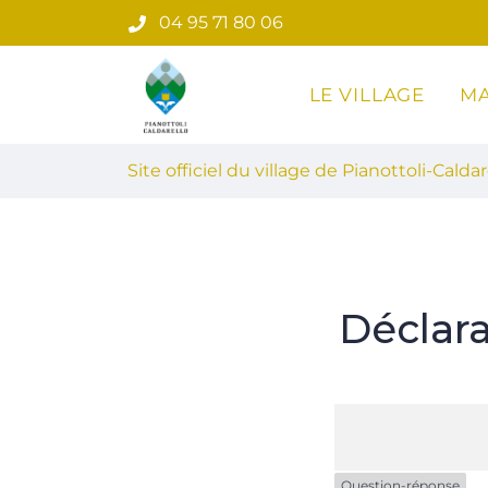
Gestion des traceurs
Aller
04 95 71 80 06
au
contenu
LE VILLAGE
MA
Site officiel du village de Pian
Site officiel du village de Pianottoli-Caldar
Déclar
Question-réponse