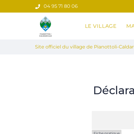
Gestion des traceurs
Aller
04 95 71 80 06
au
contenu
LE VILLAGE
MA
Site officiel du village de Pian
Site officiel du village de Pianottoli-Caldar
Déclar
Fiche pratique