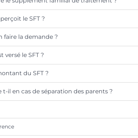
e le supplément familial de traitement ?
perçoit le SFT ?
faire la demande ?
 versé le SFT ?
 montant du SFT ?
 t-il en cas de séparation des parents ?
érence