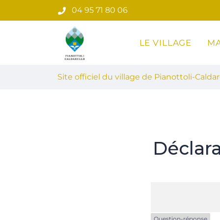
Gestion des traceurs
Aller
04 95 71 80 06
au
contenu
LE VILLAGE
MA
Site officiel du village de Pian
Site officiel du village de Pianottoli-Caldar
Déclar
Question-réponse