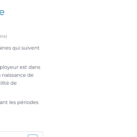
ne
tre)
aines qui suivent
mployeur est dans
la naissance de
lité de
ant les périodes