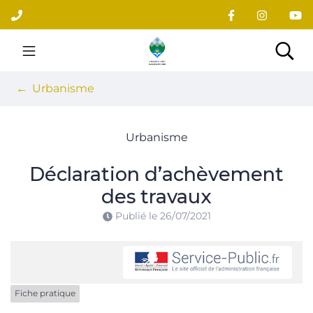
Gestion des traceurs
Aller
au
contenu
Site officiel du village
Rec
Urbanisme
Urbanisme
Déclaration d’achèvement
des travaux
Publié le
26/07/2021
Fiche pratique