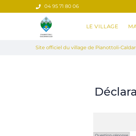
Gestion des traceurs
Aller
04 95 71 80 06
au
contenu
LE VILLAGE
MA
Site officiel du village de Pian
Site officiel du village de Pianottoli-Caldar
Déclar
Question-réponse