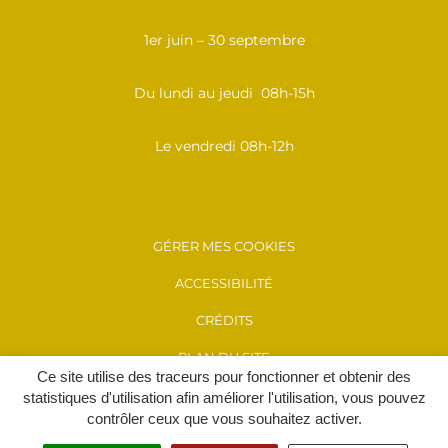
1er juin – 30 septembre
Du lundi au jeudi 08h-15h
Le vendredi 08h-12h
GÉRER MES COOKIES
ACCESSIBILITÉ
CRÉDITS
PLAN DU SITE
Ce site utilise des traceurs pour fonctionner et obtenir des
MENTIONS LÉGALES
statistiques d'utilisation afin améliorer l'utilisation, vous pouvez
contrôler ceux que vous souhaitez activer.
POLITIQUE DE CONFIDENTIALITÉ