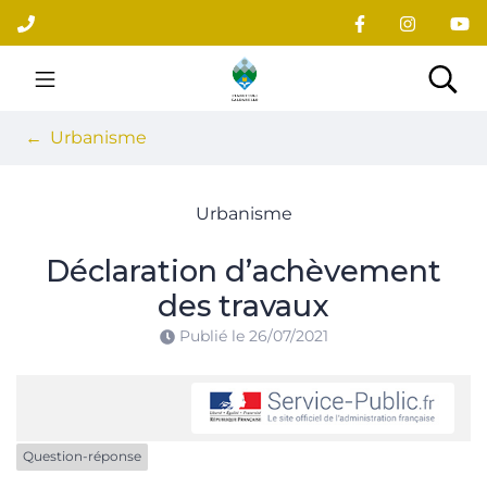
Gestion des traceurs
Aller
au
contenu
Site officiel du village
Rec
Urbanisme
Urbanisme
Déclaration d’achèvement
des travaux
Publié le
26/07/2021
Question-réponse