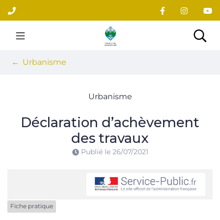
Gestion des traceurs
Aller
au
contenu
Site officiel du village
Rec
Urbanisme
Urbanisme
Déclaration d’achèvement
des travaux
Publié le
26/07/2021
Fiche pratique