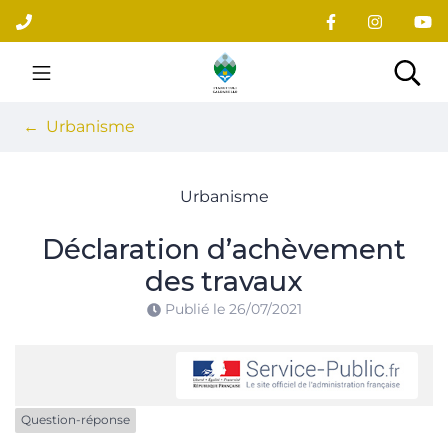
Gestion des traceurs
Aller
au
contenu
Site officiel du village
Rec
Urbanisme
Urbanisme
Déclaration d’achèvement
des travaux
Publié le
26/07/2021
Question-réponse