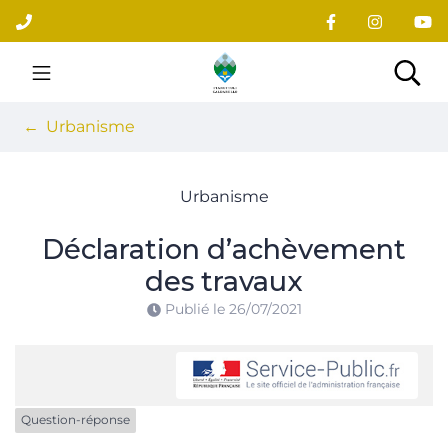
Gestion des traceurs
Aller
au
contenu
Site officiel du village
Rec
Urbanisme
Urbanisme
Déclaration d’achèvement
des travaux
Publié le
26/07/2021
Question-réponse