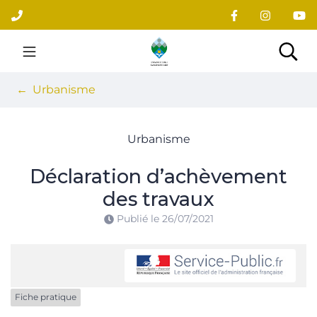
Gestion des traceurs
Aller
au
contenu
Site officiel du village
Rec
Urbanisme
Urbanisme
Déclaration d’achèvement
des travaux
Publié le
26/07/2021
Fiche pratique