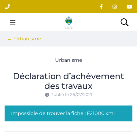
Gestion des traceurs
Aller
au
contenu
Site officiel du village
Rec
Urbanisme
Urbanisme
Déclaration d’achèvement
des travaux
Publié le
26/07/2021
Impossible de trouver la fiche : F21000.xml