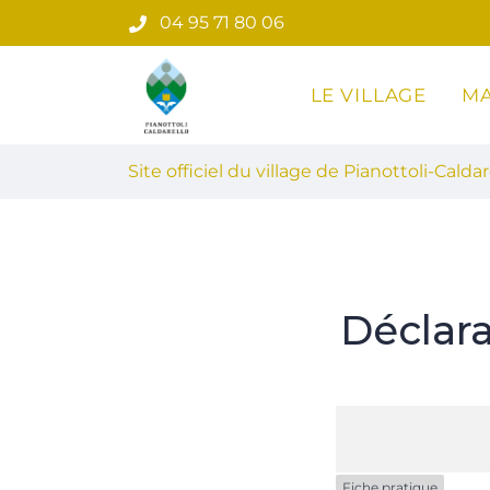
Gestion des traceurs
Aller
04 95 71 80 06
au
contenu
LE VILLAGE
MA
Site officiel du village de Pian
Site officiel du village de Pianottoli-Caldar
Déclar
Fiche pratique