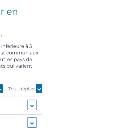
r en
)
inférieure à 3
a est commun aux
autres pays de
ts qui varient
Tout déplier