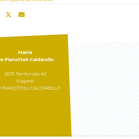
Mairie
e Pianottoli-Caldarello
2675 Territoriale 40
Viagenti
31 PIANOTTOLI CALDARELLO