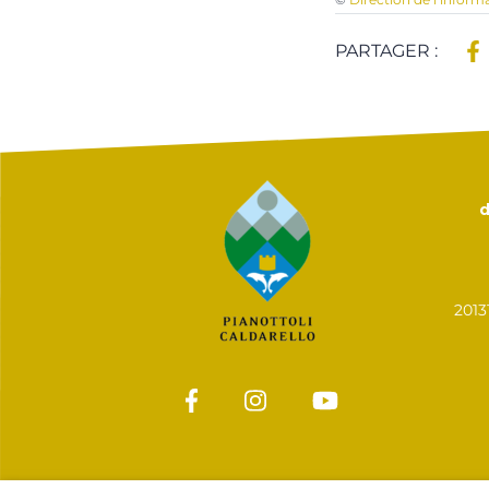
PARTAGER :
d
201