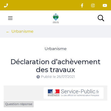
Gestion des traceurs
Aller
au
contenu
Site officiel du village
Rec
Urbanisme
Urbanisme
Déclaration d’achèvement
des travaux
Publié le
26/07/2021
Question-réponse