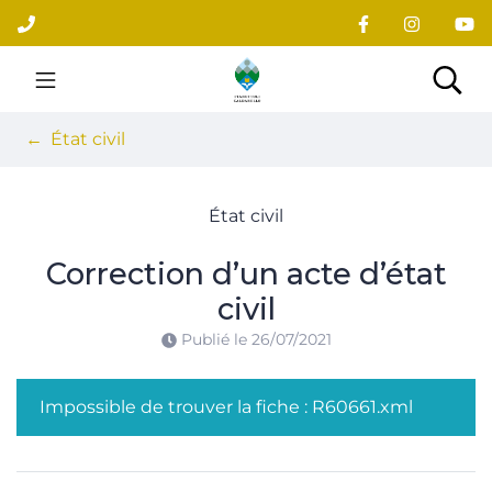
Gestion des traceurs
Aller
au
contenu
Site officiel du village
Rec
État civil
État civil
Correction d’un acte d’état
civil
Publié le
26/07/2021
Impossible de trouver la fiche : R60661.xml