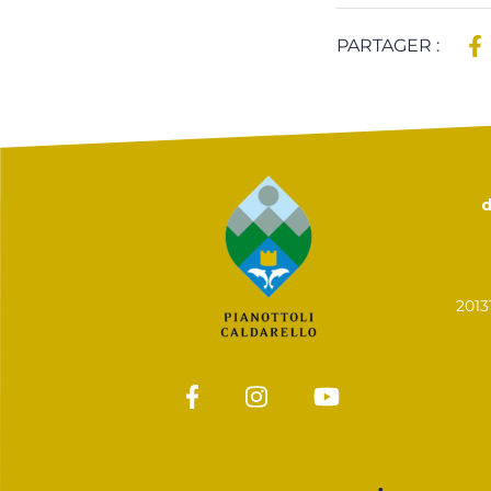
PARTAGER :
d
201