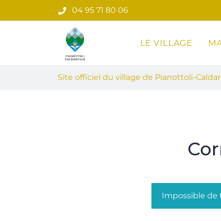
Gestion des traceurs
Aller
04 95 71 80 06
au
contenu
LE VILLAGE
MA
Site officiel du village de Pian
Site officiel du village de Pianottoli-Caldar
Cor
Impossible de t