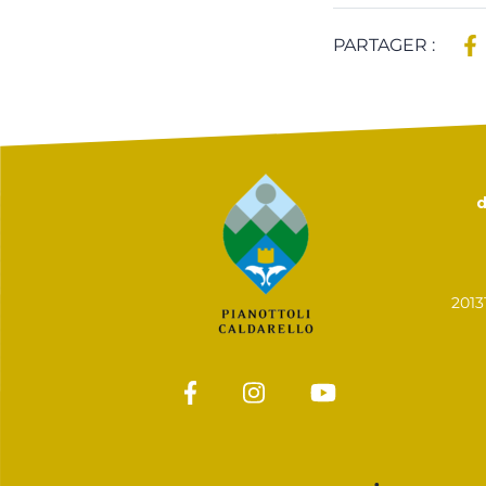
PARTAGER :
d
201