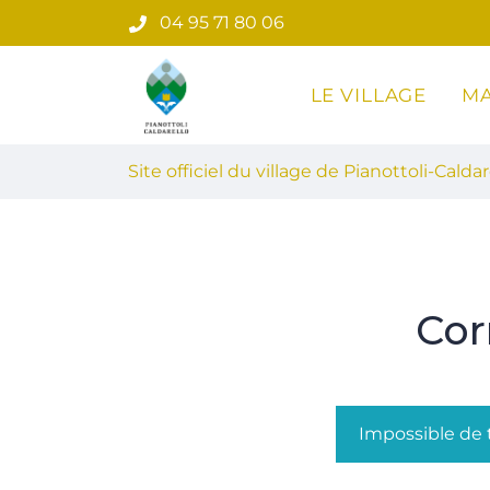
Gestion des traceurs
Aller
04 95 71 80 06
au
contenu
LE VILLAGE
MA
Site officiel du village de Pian
Site officiel du village de Pianottoli-Caldar
Cor
Impossible de t