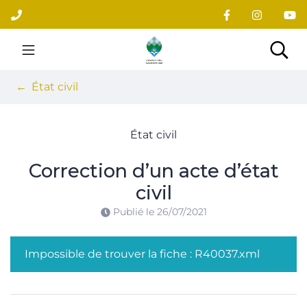
Gestion des traceurs
Aller
au
contenu
Site officiel du village
Rec
État civil
État civil
Correction d’un acte d’état
civil
Publié le
26/07/2021
Impossible de trouver la fiche : R40037.xml