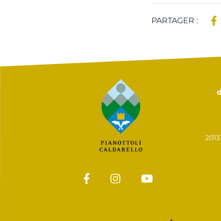
PARTAGER :
d
201