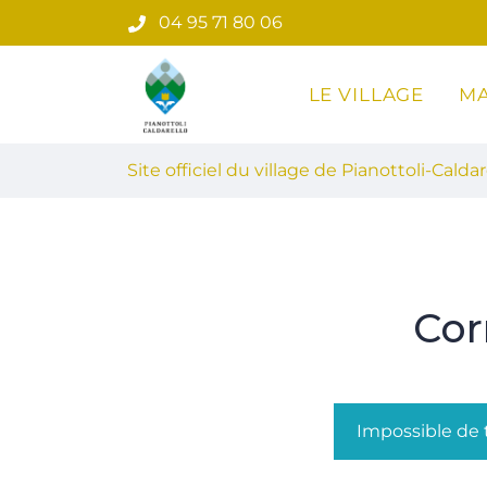
Gestion des traceurs
Aller
04 95 71 80 06
au
contenu
LE VILLAGE
MA
Site officiel du village de Pian
Site officiel du village de Pianottoli-Caldar
Cor
Impossible de t