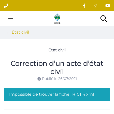
Gestion des traceurs
Aller
au
contenu
Site officiel du village
Rec
État civil
État civil
Correction d’un acte d’état
civil
Publié le
26/07/2021
Impossible de trouver la fiche : R10114.xml