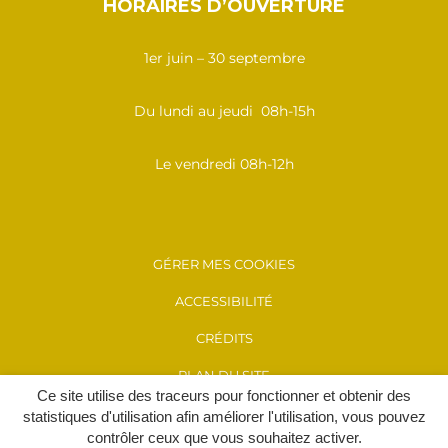
HORAIRES D’OUVERTURE
1er juin – 30 septembre
Du lundi au jeudi 08h-15h
Le vendredi 08h-12h
GÉRER MES COOKIES
ACCESSIBILITÉ
CRÉDITS
PLAN DU SITE
Ce site utilise des traceurs pour fonctionner et obtenir des
MENTIONS LÉGALES
statistiques d'utilisation afin améliorer l'utilisation, vous pouvez
contrôler ceux que vous souhaitez activer.