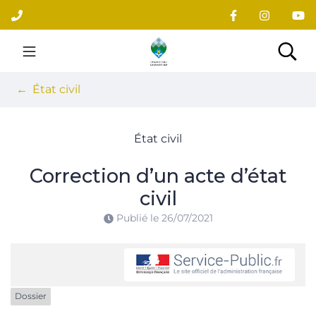
Gestion des traceurs
Aller
au
contenu
Site officiel du village
Rec
État civil
État civil
Correction d’un acte d’état
civil
Publié le
26/07/2021
Dossier