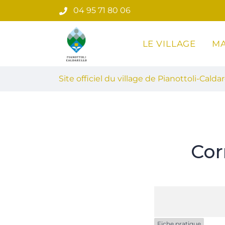
Gestion des traceurs
Aller
04 95 71 80 06
au
contenu
LE VILLAGE
MA
Site officiel du village de Pian
Site officiel du village de Pianottoli-Caldar
Cor
Fiche pratique