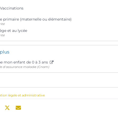
 Vaccinations
le primaire (maternelle ou élémentaire)
rité
ège et au lycée
rité
 plus
e mon enfant de 0 à 3 ans
le d’assurance maladie (Cnam)
ation légale et administrative