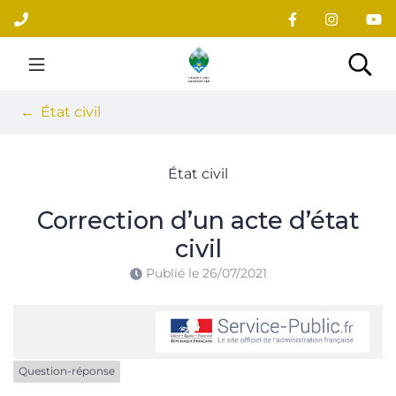
Gestion des traceurs
Aller
au
contenu
Site officiel du village
Rec
État civil
État civil
Correction d’un acte d’état
civil
Publié le
26/07/2021
Question-réponse