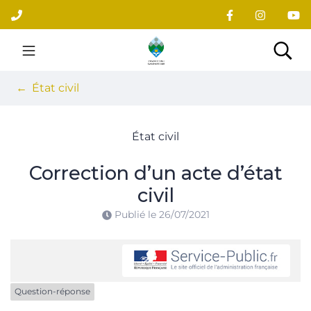
Gestion des traceurs
Aller
au
contenu
Site officiel du village
Rec
État civil
État civil
Correction d’un acte d’état
civil
Publié le
26/07/2021
Question-réponse