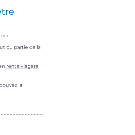
être
stre)
ut ou partie de la
 en
rente viagère
 pouvez la