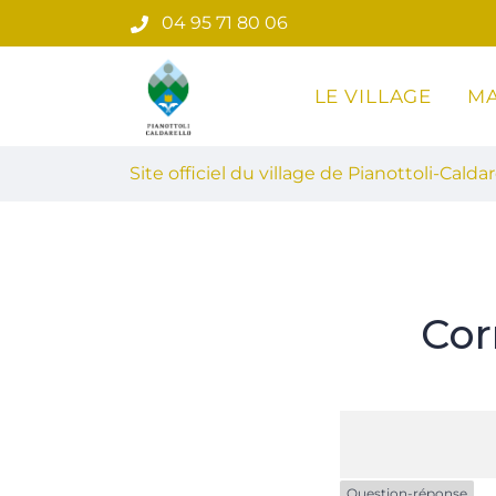
Gestion des traceurs
Aller
04 95 71 80 06
au
contenu
LE VILLAGE
MA
Site officiel du village de Pian
Site officiel du village de Pianottoli-Caldar
Cor
Question-réponse