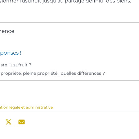
former l’usufruit jusqu’au
partage
définitif des biens.
érence
ponses !
ste l’usufruit ?
 propriété, pleine propriété : quelles différences ?
ation légale et administrative