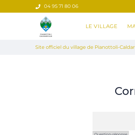
Gestion des traceurs
Aller
04 95 71 80 06
au
contenu
LE VILLAGE
MA
Site officiel du village de Pian
Site officiel du village de Pianottoli-Caldar
Cor
Question-réponse