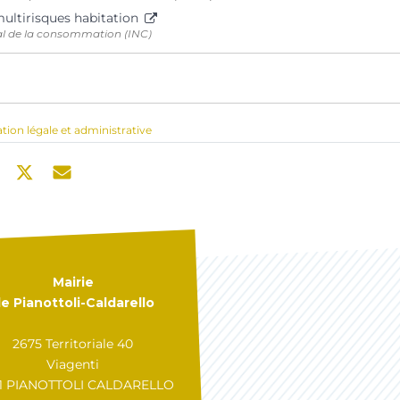
multirisques habitation
nal de la consommation (INC)
ation légale et administrative
Mairie
e Pianottoli-Caldarello
2675 Territoriale 40
Viagenti
31 PIANOTTOLI CALDARELLO