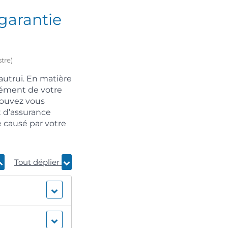
 garantie
stre)
autrui. En matière
élément de votre
pouvez vous
t d’assurance
 causé par votre
Tout déplier