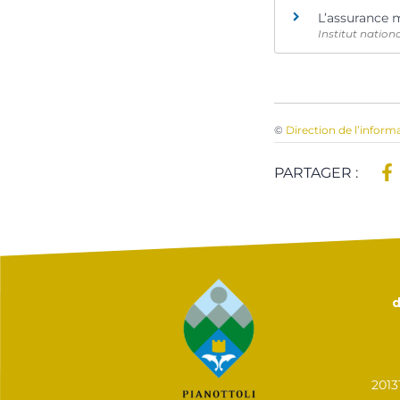
L’assurance 
Institut natio
©
Direction de l’inform
PARTAGER :
d
201