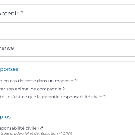
btenir ?
érence
ponses !
er en cas de casse dans un magasin ?
rer son animal de compagnie ?
o : qu’est-ce que la garantie responsabilité civile ?
 plus
ponsabilité civile
trôle prudentiel et de résolution (ACPR)