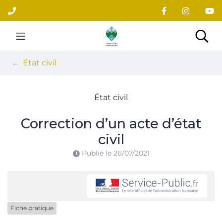
Gestion des traceurs
Aller
au
contenu
Site officiel du village
Rec
État civil
État civil
Correction d’un acte d’état
civil
Publié le
26/07/2021
Fiche pratique