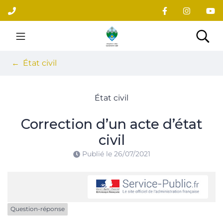
Gestion des traceurs
Aller
au
contenu
Site officiel du village
Rec
État civil
État civil
Correction d’un acte d’état
civil
Publié le
26/07/2021
Question-réponse