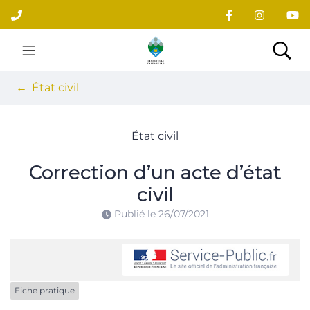
Gestion des traceurs
Aller
au
contenu
Site officiel du village
Rec
État civil
État civil
Correction d’un acte d’état
civil
Publié le
26/07/2021
Fiche pratique