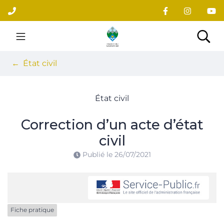
Gestion des traceurs
Aller
au
contenu
Site officiel du village
Rec
État civil
État civil
Correction d’un acte d’état
civil
Publié le
26/07/2021
Fiche pratique