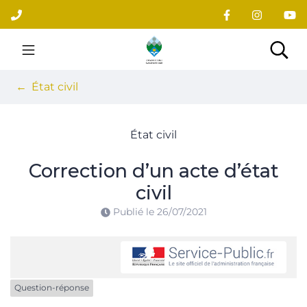
Gestion des traceurs
Aller
au
contenu
Site officiel du village
Rec
État civil
État civil
Correction d’un acte d’état
civil
Publié le
26/07/2021
Question-réponse