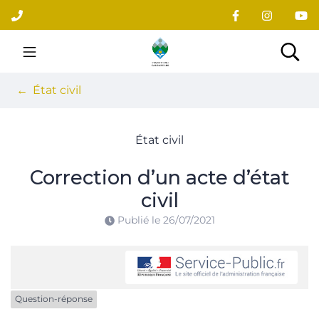
Gestion des traceurs
Aller
au
contenu
Site officiel du village
Rec
État civil
État civil
Correction d’un acte d’état
civil
Publié le
26/07/2021
Question-réponse