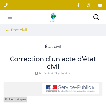
Gestion des traceurs
Aller
au
contenu
Site officiel du village
Rec
État civil
État civil
Correction d’un acte d’état
civil
Publié le
26/07/2021
Fiche pratique