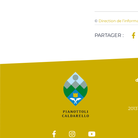
©
Direction de l’inform
PARTAGER :
d
201