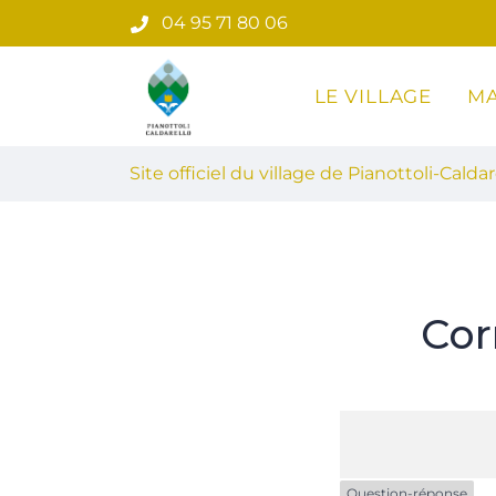
Gestion des traceurs
Aller
04 95 71 80 06
au
contenu
LE VILLAGE
MA
Site officiel du village de Pian
Site officiel du village de Pianottoli-Caldar
Cor
Question-réponse