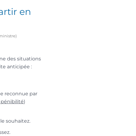
artir en
ministre)
une des situations
te anticipée :
le reconnue par
pénibilité
)
le souhaitez.
ssez.