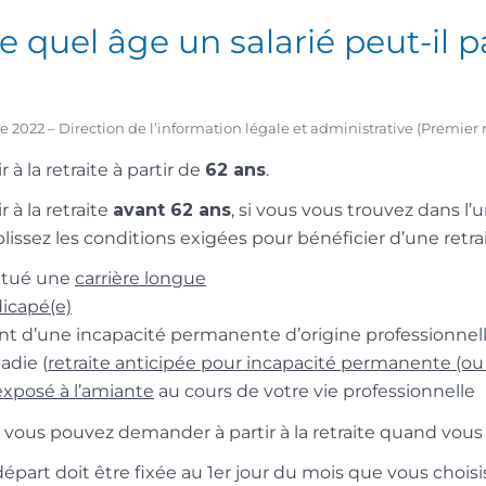
de quel âge un salarié peut-il p
e 2022 – Direction de l’information légale et administrative (Premier 
 à la retraite à partir de
62 ans
.
 à la retraite
avant 62 ans
, si vous vous trouvez dans l’
issez les conditions exigées pour bénéficier d’une retrai
ctué une
carrière longue
icapé(e)
int d’une incapacité permanente d’origine professionnel
adie (
retraite anticipée pour incapacité permanente (ou 
exposé à l’amiante
au cours de votre vie professionnelle
, vous pouvez demander à partir à la retraite quand vous 
épart doit être fixée au 1
er
jour du mois que vous choisi